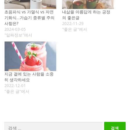
초음파식 vs 가열식 vs 자연
내삶을 아름답게 하는 긍정
기화식…가습기 종류별 주의
의 좋은글
사항은?
2022-11-29
2024-03-05
"좋은 글"에서
"알짜정보"에서
지금 곁에 있는 사람을 소중
히 생각하세요
2022-12-01
"좋은 글"에서
검