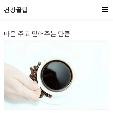
내
용
건강꿀팁
메뉴
으
로
바
로
알짜정보
건강정보
질병정보
연령대별
마음 주고 믿어주는 만큼
가
기