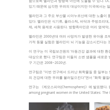
함으로써 멜라민과 방향족 아민에 노출될 수 있다. U
있기 때문에 심각한 우려의 대상이지만 미국에서는 일
멜라민과 그 주요 부산물 시아누르산에 대한 노출이 함
있다. 멜라민은 식기류, 플라스틱, 바닥과 주방조리대
제, 세척 용제로 사용된다. 방향족아민은 머리 염색약,
멜라민은 2000년대 여러 사망자가 발생한 유아용 조
가적 동물 실험은 멜라민이 뇌 기능을 감소시킨다는 
이 연구는 미 국립보건원의 ‘아동건강 결과에 대한 환경
대상으로 했다. 연구팀은 이들의 소변 샘플을 새로운 
구 기간은 2008~2020년.
연구팀은 “이번 연구에서 드러난 화학물질 중 일부는
의 건강에 대한 우려를 불러일으킨다”면서 “화학 물질
연구는 《케모스피어(Chemosphere)》에 발표됐다. 원제는 ‘Expo
among pregnant women in the United States: The