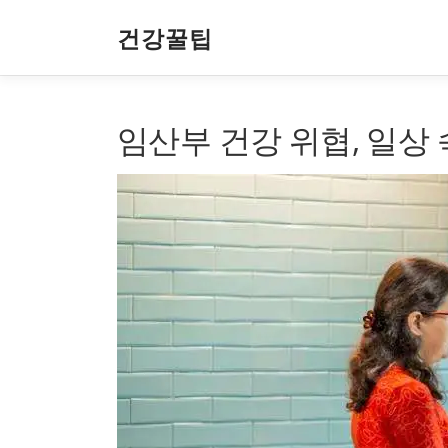
내
용
건강꿀팁
으
로
바
로
임산부 건강 위협, 일상 
가
기