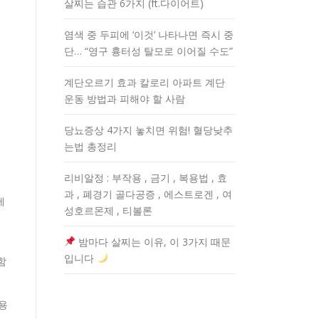
살찌는 습관 6가지 (ft.다이어트)
염색 중 두피에 ‘이것’ 나타나면 즉시 중
단… “영구 흉터성 탈모로 이어질 수도”
계단오르기 효과 칼로리 아파트 계단
운동 방법과 피해야 할 사람
당뇨증상 4가지 놓치면 위험! 혈당낮추
는법 총정리
리비알정 : 부작용 , 금기 , 복용법 , 효
과 , 폐경기 골다공증 , 에스트로겐 , 여
에
성호르몬제 , 티볼론
밤마다 살찌는 이유, 이 3가지 때문
든
입니다
함
용